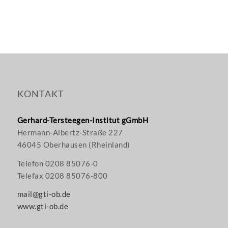
KONTAKT
Gerhard-Tersteegen-Institut gGmbH
Hermann-Albertz-Straße 227
46045 Oberhausen (Rheinland)
Telefon 0208 85076-0
Telefax 0208 85076-800
mail@gti-ob.de
www.gti-ob.de