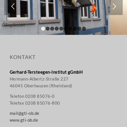
GTi gGmbH
1
2
3
4
5
6
7
8
9
10
KONTAKT
Gerhard-Tersteegen-Institut gGmbH
Hermann-Albertz-Straße 227
46045 Oberhausen (Rheinland)
Telefon 0208 85076-0
Telefax 0208 85076-800
mail@gti-ob.de
www.gti-ob.de