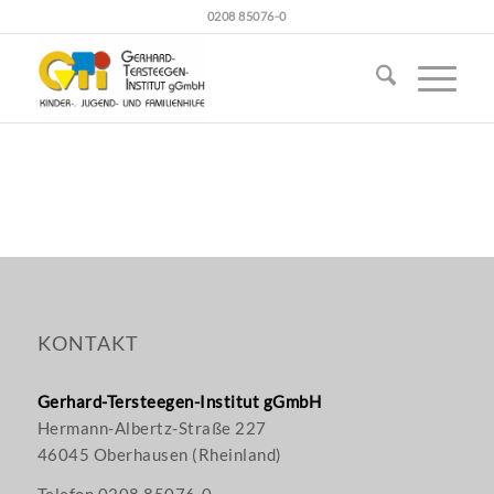
0208 85076-0
KONTAKT
Gerhard-Tersteegen-Institut gGmbH
Hermann-Albertz-Straße 227
46045 Oberhausen (Rheinland)