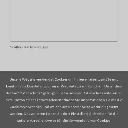
Größere Karte anzeigen
Unsere Website verwendet Cookies um Ihnen eine zeitgemäße und
RECHTLICHES
komfortable Darstellung unserer Webseite zu ermöglichen. Unter dem
Button "Datenschutz" gelangen Sie zu unserer Datenschutzseite, unter
Impressum
dem Button "Mehr Informationen" finden Sie Informationen sie wir die
Cookies verwenden und welche auf unserer Seite wofür eingesetzt
Datenschutzerklärung
werden. Des weiteren finden Sie dort Einstellmöglichkeiten für die
weitere Vorgehensweise für die Verwendung von Cookies.