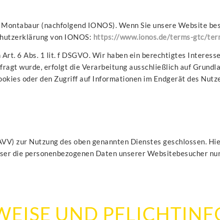
10 Montabaur (nachfolgend IONOS). Wenn Sie unsere Website bes
schutzerklärung von IONOS:
https://www.ionos.de/terms-gtc/ter
rt. 6 Abs. 1 lit. f DSGVO. Wir haben ein berechtigtes Interesse
ragt wurde, erfolgt die Verarbeitung ausschließlich auf Grundlag
okies oder den Zugriff auf Informationen im Endgerät des Nutze
VV) zur Nutzung des oben genannten Dienstes geschlossen. Hier
ieser die personenbezogenen Daten unserer Websitebesucher nu
NWEISE UND PFLICHT­I