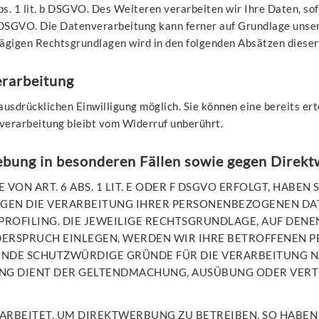
s. 1 lit. b DSGVO. Des Weiteren verarbeiten wir Ihre Daten, sof
 c DSGVO. Die Datenverarbeitung kann ferner auf Grundlage unsere
hlägigen Rechtsgrundlagen wird in den folgenden Absätzen diese
erarbeitung
sdrücklichen Einwilligung möglich. Sie können eine bereits erte
verarbeitung bleibt vom Widerruf unberührt.
ebung in besonderen Fällen sowie gegen Direk
 ART. 6 ABS. 1 LIT. E ODER F DSGVO ERFOLGT, HABEN S
EGEN DIE VERARBEITUNG IHRER PERSONENBEZOGENEN DAT
PROFILING. DIE JEWEILIGE RECHTSGRUNDLAGE, AUF DENE
DERSPRUCH EINLEGEN, WERDEN WIR IHRE BETROFFENEN
GENDE SCHUTZWÜRDIGE GRÜNDE FÜR DIE VERARBEITUNG NA
UNG DIENT DER GELTENDMACHUNG, AUSÜBUNG ODER VER
BEITET, UM DIREKTWERBUNG ZU BETREIBEN, SO HABEN S